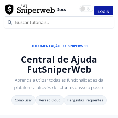
Docs
LOGIN
DOCUMENTAÇÃO FUTSNIPERWEB
Central de Ajuda
FutSniperWeb
Aprenda a utilizar todas as funcionalidades da
plataforma através de tutoriais passo a passo.
Como usar
Versão Cloud
Perguntas Frequentes